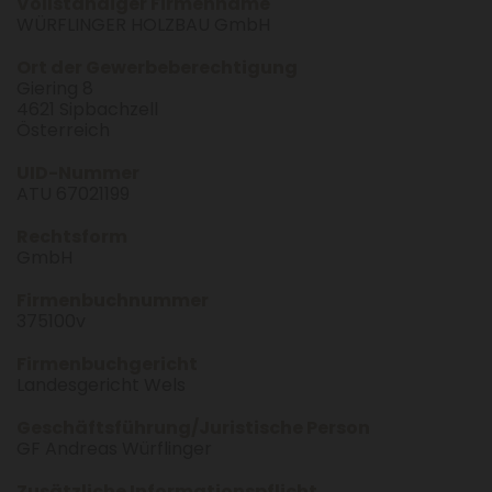
Vollständiger Firmenname
WÜRFLINGER HOLZBAU GmbH
Ort der Gewerbeberechtigung
Giering 8
4621 Sipbachzell
Österreich
UID-Nummer
ATU 67021199
Rechtsform
GmbH
Firmenbuchnummer
375100v
Firmenbuchgericht
Landesgericht Wels
Geschäftsführung/Juristische Person
GF Andreas Würflinger
Zusätzliche Informationspflicht