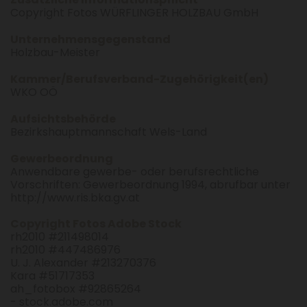
Copyright Fotos WÜRFLINGER HOLZBAU GmbH
Unternehmensgegenstand
Holzbau-Meister
Kammer/Berufsverband-Zugehörigkeit(en)
WKO OÖ
Aufsichtsbehörde
Bezirkshauptmannschaft Wels-Land
Gewerbeordnung
Anwendbare gewerbe- oder berufsrechtliche
Vorschriften: Gewerbeordnung 1994, abrufbar unter
http://www.ris.bka.gv.at
Copyright Fotos Adobe Stock
rh2010 #211498014
rh2010 #447486976
U. J. Alexander #213270376
Kara #51717353
ah_fotobox #92865264
- stock.adobe.com