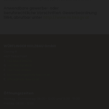
Anwendbare gewerbe- oder
berufsrechtliche Vorschriften: Gewerbeordnung
1994, abrufbar unter
http://www.ris.bka.gv.at
WÜRFLINGER HOLZBAU GmbH
Giering 8
4621 Sipbachzell
T.
+43 664 8346216
B.
+43 660 5208531
F.
+43 7240 20984
E.
buchhaltung@holz-bau.co.at
E.
office@holz-bau.co.at
Öffnungszeiten
Montag - Donnerstag: 08:00 - 12:00 und 13:00 - 17:00
Freitag: 08:00 - 12:00