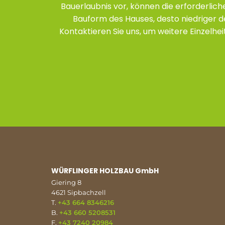
Bauerlaubnis vor, können die erforderlic
Bauform des Hauses, desto niedriger d
Kontaktieren Sie uns, um weitere Einzelhe
WÜRFLINGER HOLZBAU GmbH
Giering 8
4621 Sipbachzell
T.
+43 664 8346216
B.
+43 660 5208531
F.
+43 7240 20984