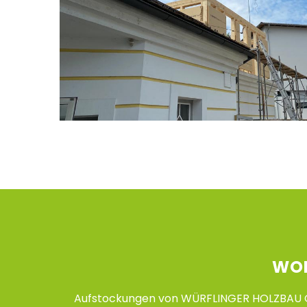
WOH
Aufstockungen von WÜRFLINGER HOLZBAU G