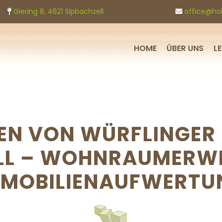
Giering 8, 4621 Sipbachzell
office@hol


HOME
ÜBER UNS
L
N VON WÜRFLINGER
ELL – WOHNRAUMERW
MMOBILIENAUFWERTU