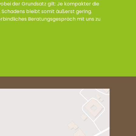
obei der Grundsatz gilt: Je kompakter die
 Schadens bleibt somit äußerst gering.
verbindliches Beratungsgespräch mit uns zu