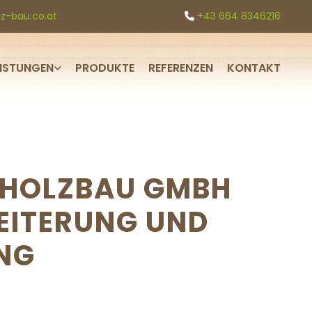
z-bau.co.at
+43 664 8346216

EISTUNGEN
PRODUKTE
REFERENZEN
KONTAKT
 HOLZBAU GMBH
EITERUNG UND
NG