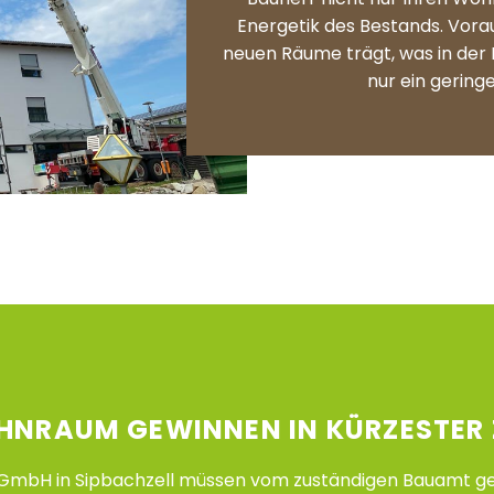
Energetik des Bestands. Vorau
neuen Räume trägt, was in der R
nur ein gering
NRAUM GEWINNEN IN KÜRZESTER 
mbH in Sipbachzell müssen vom zuständigen Bauamt gen