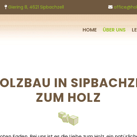
Giering 8, 4621 Sipbachzell
office@hol


HOME
ÜBER UNS
L
LZBAU IN SIPBACHZE
ZUM HOLZ
oten Faden. Bei uns ist es die Liebe zum Holz, ein natürli