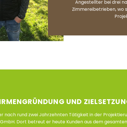
Angestellter bei drei 
Zimmereibetrieben, wo s
Proje
IRMENGRÜNDUNG UND ZIELSETZU
r nach rund zwei Jahrzehnten Tätigkeit in der Projekti
 GmbH. Dort betreut er heute Kunden aus dem gesamten 