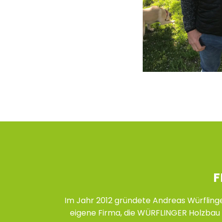
F
Im Jahr 2012 gründete Andreas Würflinge
eigene Firma, die WÜRFLINGER Holzbau