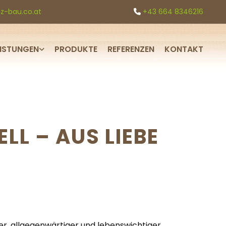
z-bau.co.at
+43 664 8346216

EISTUNGEN
PRODUKTE
REFERENZEN
KONTAKT
LL – AUS LIEBE
cher, allgegenwärtiger und lebenswichtiger