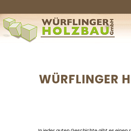
WÜRFLINGER HO
In jeder guten Geschichte gibt es einen r