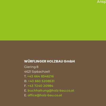
Ansp
WÜRFLINGER HOLZBAU GmbH
Giering 8
4621 Sipbachzell
T.
+43 664 8346216
B.
+43 660 5208531
F.
+43 7240 20984
E.
buchhaltung@holz-bau.co.at
E.
office@holz-bau.co.at