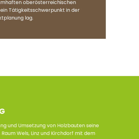
namhaften oberösterreichischen
ein Tätigkeitsschwerpunkt in der
ktplanung lag.
NG
erung und Umsetzung von Holzbauten seine
Raum Wels, Linz und Kirchdorf mit dem